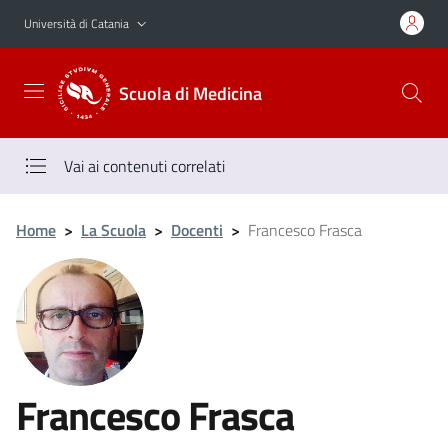
Vai al contenuto principale
Vai al menu di navigazione
Università di Catania
Scuola di Medicina
Vai ai contenuti correlati
Home
>
La Scuola
>
Docenti
>
Francesco Frasca
Francesco Frasca