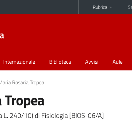
Rubrica
Se
na
Internazionale
Biblioteca
Avvisi
Aule
Maria Rosaria Tropea
a Tropea
3-a L. 240/10) di Fisiologia [BIOS-06/A]