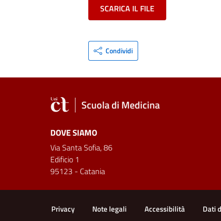
SCARICA IL FILE
Condividi
Scuola di Medicina
DOVE SIAMO
Via Santa Sofia, 86
Edificio 1
95123 - Catania
Link e informazioni utili
Privacy
Note legali
Accessibilità
Dati 