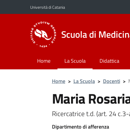
Vai al contenuto principale
Vai al menu di navigazione
Università di Catania
Scuola di Medici
Home
La Scuola
Didattica
Home
>
La Scuola
>
Docenti
>
Maria Rosari
Ricercatrice t.d. (art. 24 c.
Dipartimento di afferenza