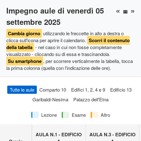
Impegno aule di venerdì 05
«
»
📅
settembre 2025
Cambia giorno
utilizzando le freccette in alto a destra
o
clicca sull'icona per aprire il calendario
.
Scorri il contenuto
della tabella
- nel caso in cui non fosse completamente
visualizzato - cliccando su di essa e trascinandola.
Su smartphone
, per scorrere verticalmente la tabella, tocca
la prima colonna (quella con l'indicazione delle ore).
Tutte le aule
Comparto 10
Edifici 1, 2, 4 e 9
Edificio 13
Garibaldi-Nesima
Palazzo dell'Etna
Lezione
Esame
Altro
AULA N.1 - EDIFICIO
AULA N.3 - EDIFICIO