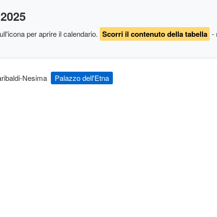
 2025
ll'icona per aprire il calendario
.
Scorri il contenuto della tabella
- 
ribaldi-Nesima
Palazzo dell'Etna