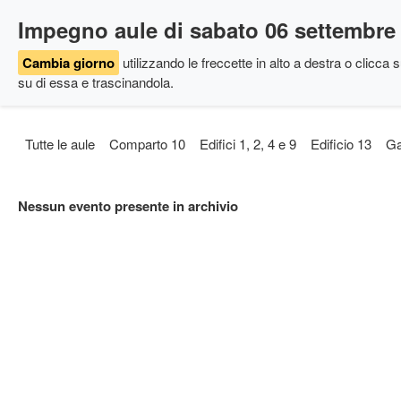
Impegno aule di sabato 06 settembre
Cambia giorno
utilizzando le freccette in alto a destra
o clicca su
su di essa e trascinandola.
Tutte le aule
Comparto 10
Edifici 1, 2, 4 e 9
Edificio 13
Ga
Nessun evento presente in archivio