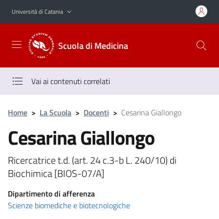
Vai al contenuto principale
Vai al menu di navigazione
Università di Catania
Scuola di Medicina
Vai ai contenuti correlati
Home
>
La Scuola
>
Docenti
>
Cesarina Giallongo
Cesarina Giallongo
Ricercatrice t.d. (art. 24 c.3-b L. 240/10) di
Biochimica [BIOS-07/A]
Dipartimento di afferenza
Scienze biomediche e biotecnologiche