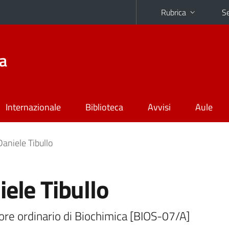
Rubrica
Se
na
Internazionale
Biblioteca
Avvisi
Aule
Daniele Tibullo
ele Tibullo
re ordinario di Biochimica [BIOS-07/A]