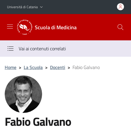
Vai al contenuto principale
Vai al menu di navigazione
Università di Catania
Scuola di Medicina
Vai ai contenuti correlati
Home
>
La Scuola
>
Docenti
>
Fabio Galvano
Fabio Galvano