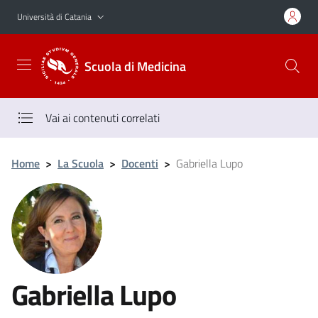
Vai al contenuto principale
Vai al menu di navigazione
Università di Catania
Scuola di Medicina
Vai ai contenuti correlati
Home
>
La Scuola
>
Docenti
>
Gabriella Lupo
Gabriella Lupo