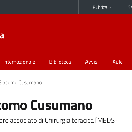
Rubrica
Se
na
Internazionale
Biblioteca
Avvisi
Aule
Giacomo Cusumano
como Cusumano
re associato di Chirurgia toracica [MEDS-