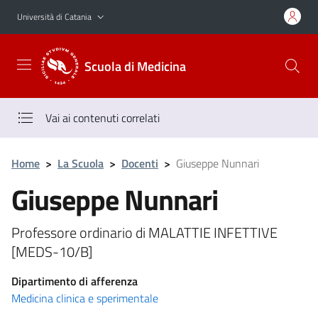
Vai al contenuto principale
Vai al menu di navigazione
Università di Catania
Scuola di Medicina
Vai ai contenuti correlati
Home
>
La Scuola
>
Docenti
>
Giuseppe Nunnari
Giuseppe Nunnari
Professore ordinario di MALATTIE INFETTIVE
[MEDS-10/B]
Dipartimento di afferenza
Medicina clinica e sperimentale