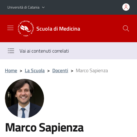
Vai al contenuto principale
Vai al menu di navigazione
Università di Catania
Scuola di Medicina
Vai ai contenuti correlati
Home
>
La Scuola
>
Docenti
>
Marco Sapienza
Marco Sapienza