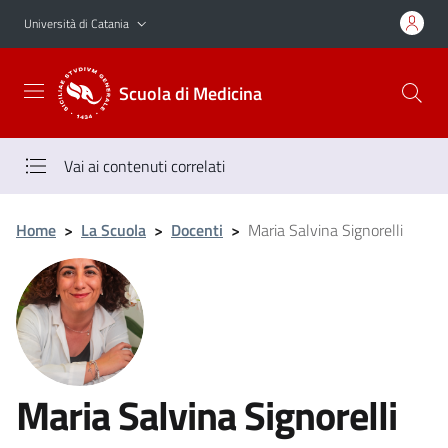
Vai al contenuto principale
Vai al menu di navigazione
Università di Catania
Scuola di Medicina
Vai ai contenuti correlati
Home
>
La Scuola
>
Docenti
>
Maria Salvina Signorelli
Maria Salvina Signorelli