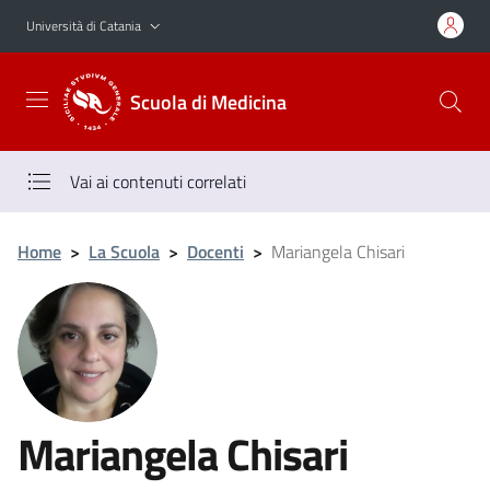
Vai al contenuto principale
Vai al menu di navigazione
Università di Catania
Scuola di Medicina
Vai ai contenuti correlati
Home
>
La Scuola
>
Docenti
>
Mariangela Chisari
Mariangela Chisari