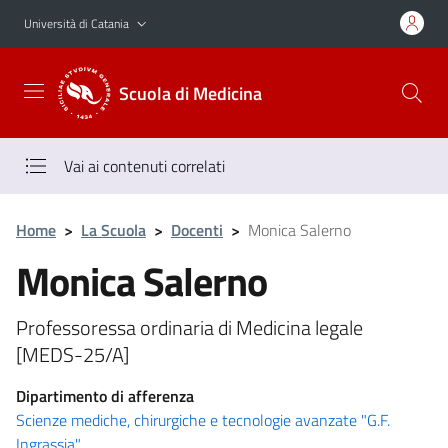
Vai al contenuto principale
Vai al menu di navigazione
Università di Catania
Scuola di Medicina
Vai ai contenuti correlati
Home
>
La Scuola
>
Docenti
>
Monica Salerno
Monica Salerno
Professoressa ordinaria di Medicina legale
[MEDS-25/A]
Dipartimento di afferenza
Scienze mediche, chirurgiche e tecnologie avanzate "G.F.
Ingrassia"