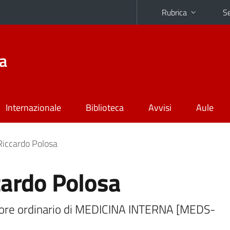
Rubrica
Se
na
Internazionale
Biblioteca
Avvisi
Aule
Riccardo Polosa
cardo Polosa
ore ordinario di MEDICINA INTERNA [MEDS-