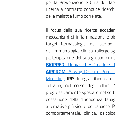
per la Prevenzione e Cura del Tab
ricerca a contratto conduce ricerch
delle malattie fumo correlate.
Il focus della sua ricerca accade
meccanismi di infiammazione e bioma
target farmacologici nel campo 
dell’immunologia clinica (allergo
partecipazione del suo gruppo di ric
BIOPRED
: Unbiased BIOmarkers 
AIRPROM
: Airway Disease Predic
Modelling
;
IRIS
: Integral Rheumatol
Tuttavia, nel corso degli ultimi 
progressivamente spostato nel setto
cessazione della dipendenza tabag
alternative più sicure del tabacco. P
comportamentale, clinica, psicolo