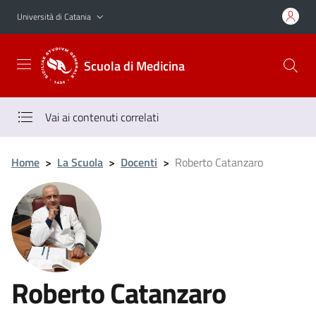
Vai al contenuto principale
Vai al menu di navigazione
Università di Catania
Scuola di Medicina
Vai ai contenuti correlati
Home
>
La Scuola
>
Docenti
>
Roberto Catanzaro
Roberto Catanzaro