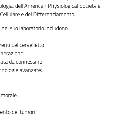
ologia, dell’American Physiological Society e
a Cellulare e del Differenziamento.
e nel suo laboratorio includono:
erenti del cervelletto
enerazione
iata da connessine
ecnologie avanzate:
tumorale:
mento dei tumori