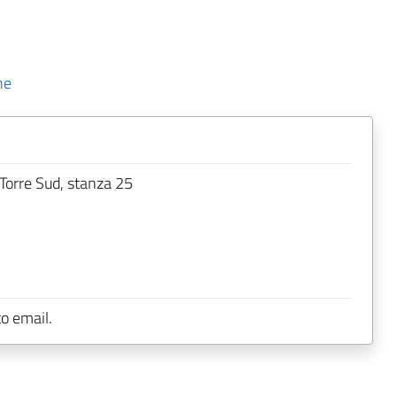
he
 Torre Sud, stanza 25
to email.