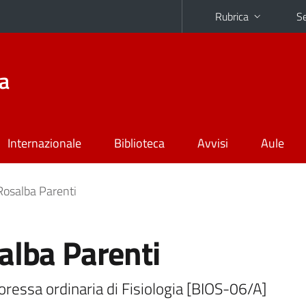
Rubrica
Se
na
Internazionale
Biblioteca
Avvisi
Aule
Rosalba Parenti
alba Parenti
ressa ordinaria di Fisiologia [BIOS-06/A]