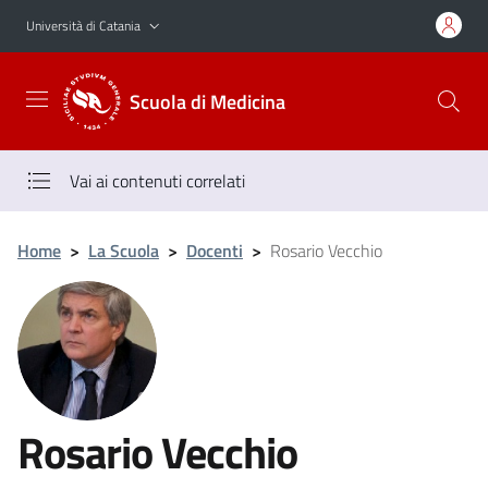
Vai al contenuto principale
Vai al menu di navigazione
Università di Catania
Scuola di Medicina
Vai ai contenuti correlati
Home
>
La Scuola
>
Docenti
>
Rosario Vecchio
Rosario Vecchio