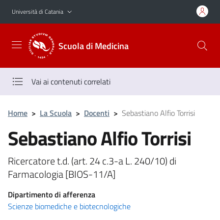
Vai al contenuto principale
Vai al menu di navigazione
Università di Catania
Scuola di Medicina
Vai ai contenuti correlati
Home
>
La Scuola
>
Docenti
>
Sebastiano Alfio Torrisi
Sebastiano Alfio Torrisi
Ricercatore t.d. (art. 24 c.3-a L. 240/10) di
Farmacologia [BIOS-11/A]
Dipartimento di afferenza
Scienze biomediche e biotecnologiche