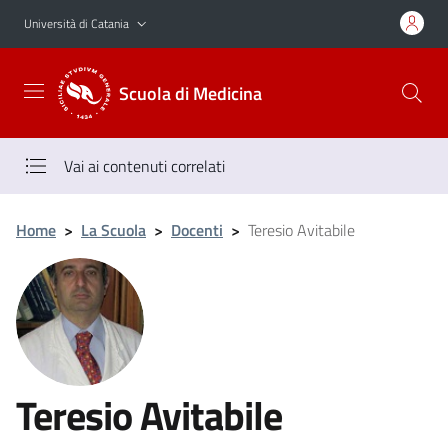
Vai al contenuto principale
Vai al menu di navigazione
Università di Catania
Scuola di Medicina
Vai ai contenuti correlati
Home
>
La Scuola
>
Docenti
>
Teresio Avitabile
Teresio Avitabile