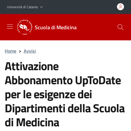
Vai al contenuto principale
Vai al menu di navigazione
Università di Catania
Scuola di Medicina
Home
>
Avvisi
Attivazione
Abbonamento UpToDate
per le esigenze dei
Dipartimenti della Scuola
di Medicina