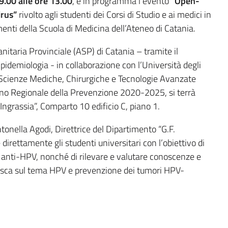
9.00 alle ore 13.00
, è in programma l’evento
“Open-
irus”
rivolto agli studenti dei Corsi di Studio e ai medici in
enti della Scuola di Medicina dell’Ateneo di Catania.
nitaria Provinciale (ASP) di Catania – tramite il
demiologia - in collaborazione con l’Università degli
i Scienze Mediche, Chirurgiche e Tecnologie Avanzate
Piano Regionale della Prevenzione 2020-2025, si terrà
 Ingrassia”, Comparto 10 edificio C, piano 1.
tonella Agodi, Direttrice del Dipartimento “G.F.
direttamente gli studenti universitari con l’obiettivo di
 anti-HPV, nonché di rilevare e valutare conoscenze e
tesca sul tema HPV e prevenzione dei tumori HPV-