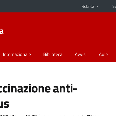
Rubrica
Se
na
Internazionale
Biblioteca
Avvisi
Aule
cinazione anti-
us