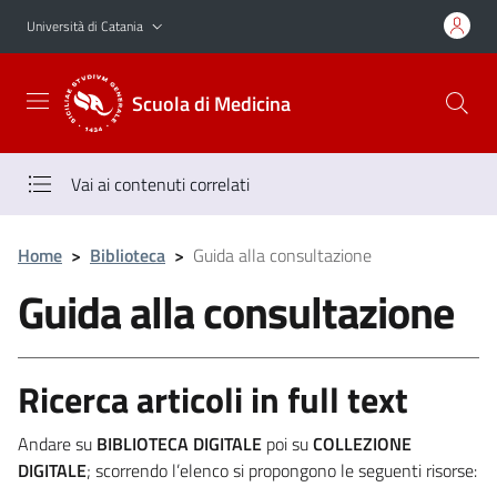
Vai al contenuto principale
Vai al menu di navigazione
Università di Catania
Scuola di Medicina
Vai ai contenuti correlati
Home
>
Biblioteca
>
Guida alla consultazione
Guida alla consultazione
Ricerca articoli in full text
Andare su
BIBLIOTECA DIGITALE
poi su
COLLEZIONE
DIGITALE
; scorrendo l’elenco si propongono le seguenti risorse: