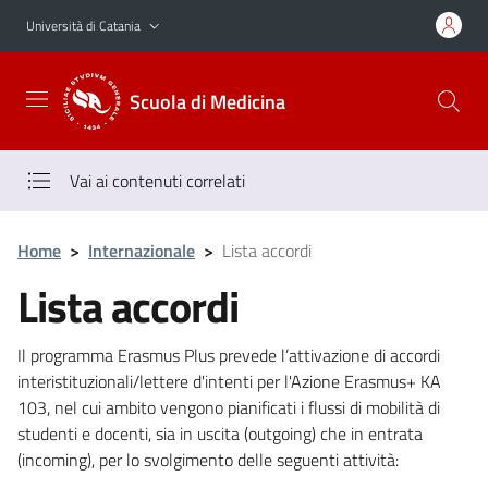
Vai al contenuto principale
Vai al menu di navigazione
Università di Catania
Scuola di Medicina
Vai ai contenuti correlati
Home
>
Internazionale
>
Lista accordi
Lista accordi
Il programma Erasmus Plus prevede l’attivazione di accordi
interistituzionali/lettere d'intenti per l'Azione Erasmus+ KA
103, nel cui ambito vengono pianificati i flussi di mobilità di
studenti e docenti, sia in uscita (outgoing) che in entrata
(incoming), per lo svolgimento delle seguenti attività: